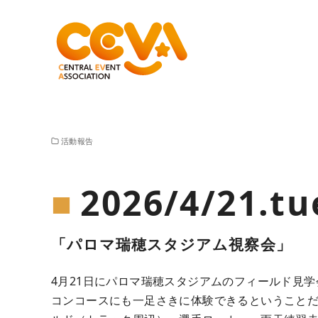
コ
ン
テ
活動報告
ン
ツ
2026/4/21.tu
へ
移
動
「パロマ瑞穂スタジアム視察会」
4月21日にパロマ瑞穂スタジアムのフィールド見
コンコースにも一足さきに体験できるということ