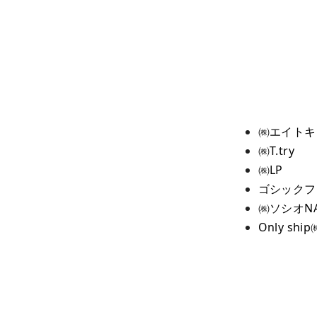
㈱エイトキ
㈱T.try
㈱LP
ゴシックフ
㈱ソシオNA
Only ship