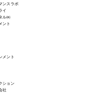
マンスラボ
ライ
タル㈱
メント
ンメント
クション
会社