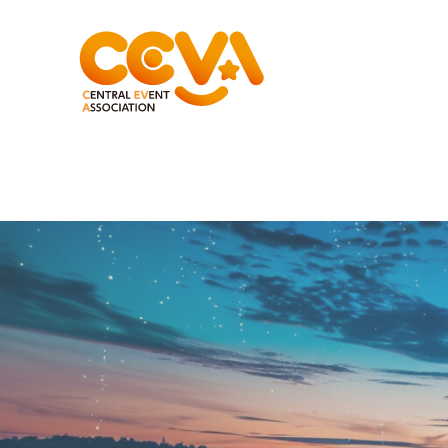
コ
ン
テ
ン
ツ
へ
移
動