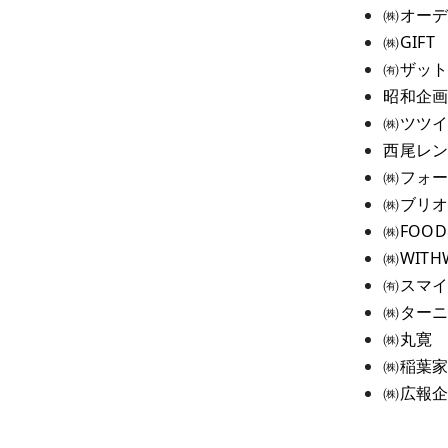
㈱オー
㈱GIFT
㈲ザッ
昭和企
㈱ツツ
西尾レ
㈱フォ
㈱ブリ
㈱FOOD
㈱WITH
㈲スマ
㈱ター
㈱丸寛
㈱稲葉
㈱広報