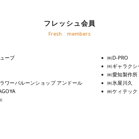
フレッシュ会員
Fresh members
ューブ
㈱D-PRO
㈲ギャラクシ
㈱愛知製作所
ラワーバルーンショップ アンドール
㈱氷屋川久
GOYA
㈱ケィテック
㈱