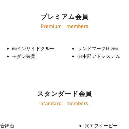
プレミアム会員
Premium members
㈱インサイドクルー
ランドマークHD㈱
モダン装美
㈱中部アドシステム
スタンダード会員
Standard members
綜合舞台
㈱エフイーピー