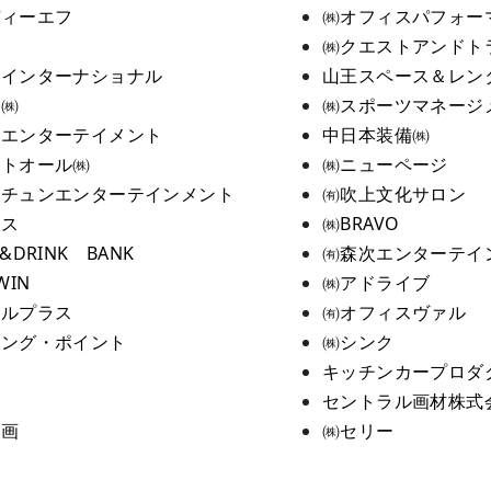
ディーエフ
㈱オフィスパフォー
㈱クエストアンドト
トインターナショナル
山王スペース＆レン
画㈱
㈱スポーツマネージ
イエンターテイメント
中日本装備㈱
ントオール㈱
㈱ニューページ
ーチュンエンターテインメント
㈲吹上文化サロン
オス
㈱BRAVO
&DRINK BANK
㈲森次エンターテイ
WIN
㈱アドライブ
イルプラス
㈲オフィスヴァル
ニング・ポイント
㈱シンク
キッチンカープロダ
家
セントラル画材株式
企画
㈱セリー