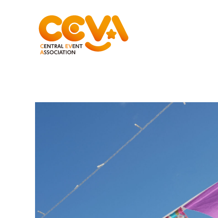
コ
ン
テ
ン
ツ
へ
移
動