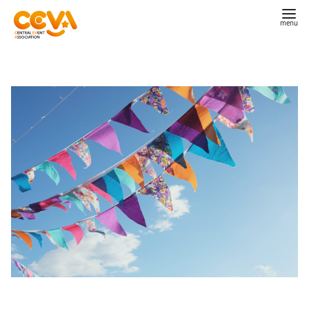
コ
ン
テ
ン
ツ
へ
移
動