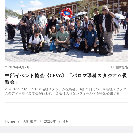
2026年4月21日
活動報告
中部イベント協会《CEVA》「パロマ瑞穂スタジアム視
察会」
2026/4/21.tue 「パロマ瑞穂スタジアム視察会」 4月21日にパロマ瑞穂スタジア
ムのフィールド見学会が行われ、普段は入れないフィールドを特別公開され…
Home
活動報告
2026年
4月