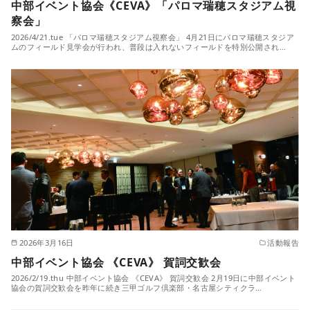
中部イベント協会《CEVA》「パロマ瑞穂スタジアム視
察会」
2026/4/21.tue 「パロマ瑞穂スタジアム視察会」 4月21日にパロマ瑞穂スタジア
ムのフィールド見学会が行われ、普段は入れないフィールドを特別公開され…
2026年3月16日
活動報告
中部イベント協会 《CEVA》 賀詞交歓会
2026/2/19.thu 中部イベント協会 《CEVA》 賀詞交歓会 2月19日に中部イベント
協会の賀詞交歓会を昨年に続き三甲ゴルフ倶楽部・名古屋シティクラ…